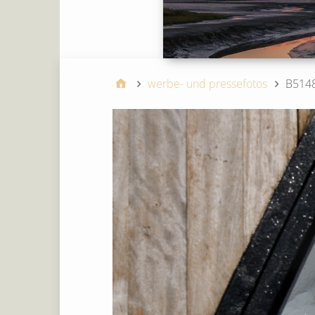
werbe- und pressefotos
B514