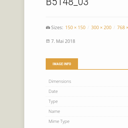
B5148_03
Sizes:
150 × 150
/
300 × 200
/
768 
7. Mai 2018
IMAGE INFO
Dimensions
Date
Type
Name
Mime Type