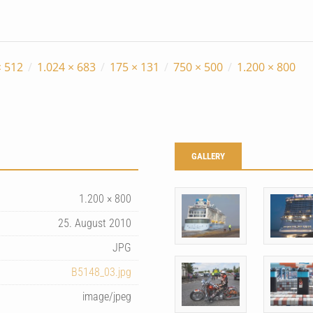
× 512
/
1.024 × 683
/
175 × 131
/
750 × 500
/
1.200 × 800
GALLERY
1.200 × 800
25. August 2010
JPG
B5148_03.jpg
image/jpeg