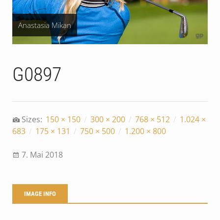
Anastasia Mikan
G0897
Sizes:
150 × 150
/
300 × 200
/
768 × 512
/
1.024 ×
683
/
175 × 131
/
750 × 500
/
1.200 × 800
7. Mai 2018
IMAGE INFO