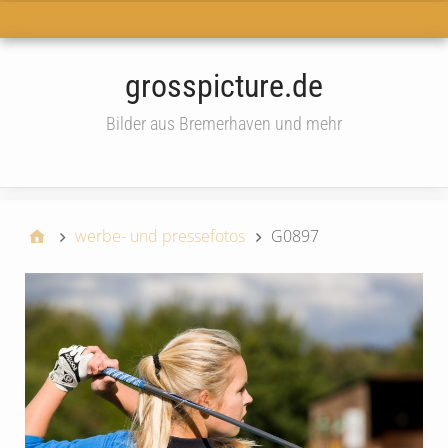
Haupt-Menü
grosspicture.de
Bilder aus Bremerhaven und mehr
widget
werbe- und pressefotos
G0897