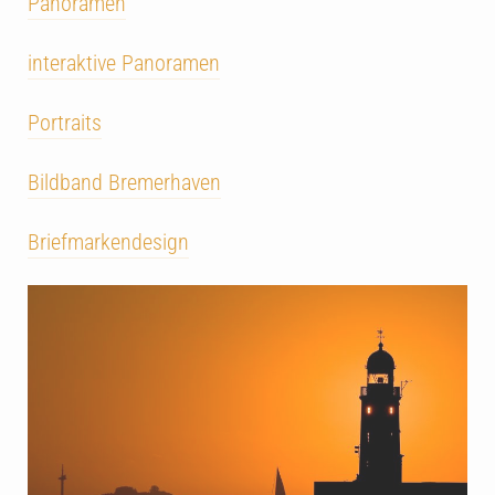
Panoramen
interaktive Panoramen
Portraits
Bildband Bremerhaven
Briefmarkendesign