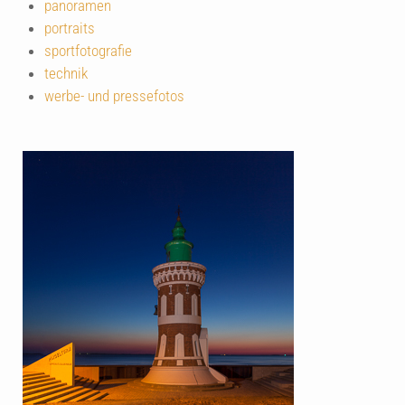
panoramen
portraits
sportfotografie
technik
werbe- und pressefotos