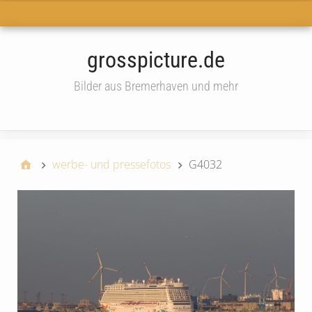
Haupt-Menü
grosspicture.de
Bilder aus Bremerhaven und mehr
widget
werbe- und pressefotos
G4032