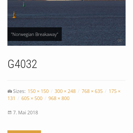
"Norwegian Breakaway"
G4032
Sizes:
150 × 150
/
300 × 248
/
768 × 635
/
175 ×
131
/
605 × 500
/
968 × 800
7. Mai 2018