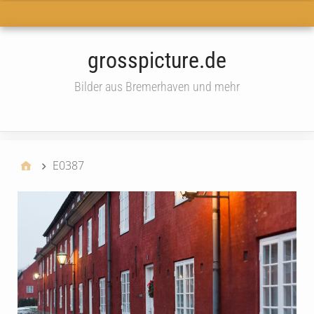
Haupt-Menü
grosspicture.de
Bilder aus Bremerhaven und mehr
widget
E0387