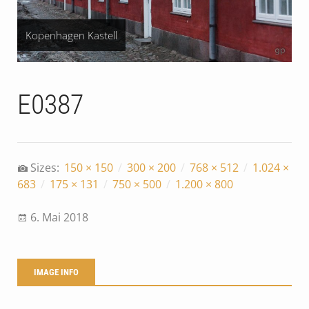
Kopenhagen Kastell
E0387
Sizes:
150 × 150
/
300 × 200
/
768 × 512
/
1.024 ×
683
/
175 × 131
/
750 × 500
/
1.200 × 800
6. Mai 2018
IMAGE INFO