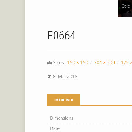
Oslo
E0664
Sizes:
150 × 150
/
204 × 300
/
175 
6. Mai 2018
IMAGE INFO
Dimensions
Date