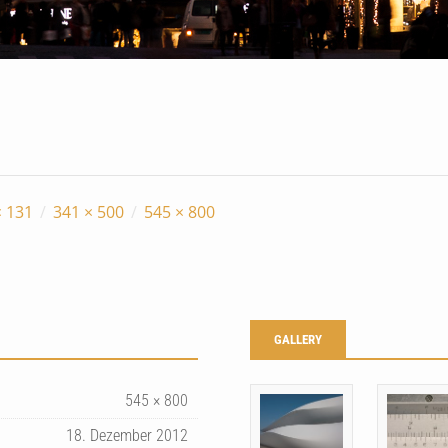
× 131
/
341 × 500
/
545 × 800
GALLERY
545 × 800
18. Dezember 2012