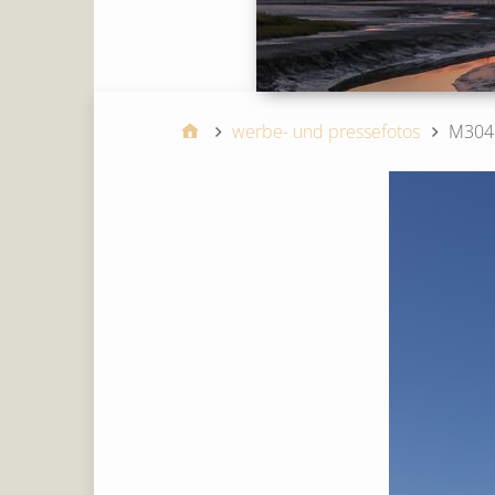
werbe- und pressefotos
M304