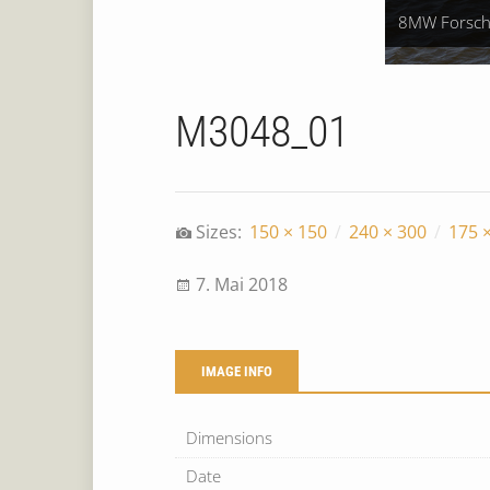
8MW Forsch.
M3048_01
Sizes:
150 × 150
/
240 × 300
/
175 
7. Mai 2018
IMAGE INFO
Dimensions
Date