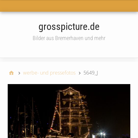
Haupt-Menü
grosspicture.de
Bilder aus Bremerhaven und mehr
widget
werbe- und pressefotos
5649_J