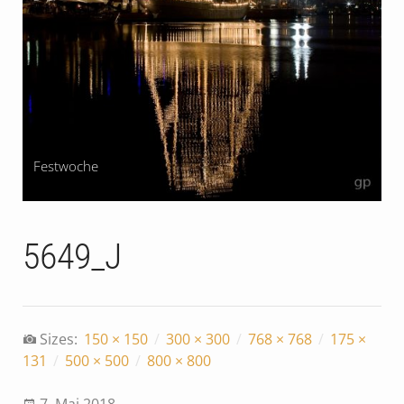
Festwoche
5649_J
Sizes:
150 × 150
/
300 × 300
/
768 × 768
/
175 ×
131
/
500 × 500
/
800 × 800
7. Mai 2018