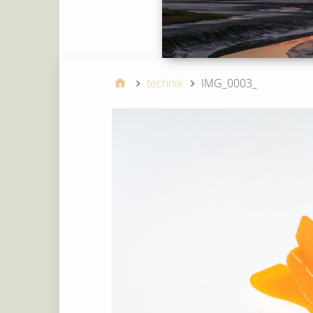
technik
IMG_0003_