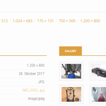
× 512
/
1.024 × 683
/
175 × 131
/
750 × 500
/
1.200 × 800
GALLERY
1.200 × 800
28. Oktober 2017
JPG
IMG_0003_.jpg
image/jpeg