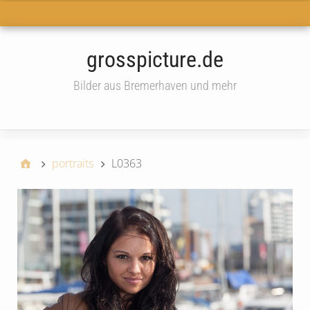
Haupt-Menü
grosspicture.de
Bilder aus Bremerhaven und mehr
widget
portraits
L0363