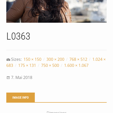
L0363
Sizes:
150 × 150
/
300 × 200
/
768 × 512
/
1.024 ×
683
/
175 × 131
/
750 × 500
/
1.600 × 1.067
7. Mai 2018
IMAGE INFO
Dimensions