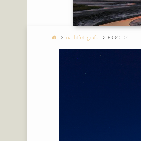
nachtfotografie
F3340_01