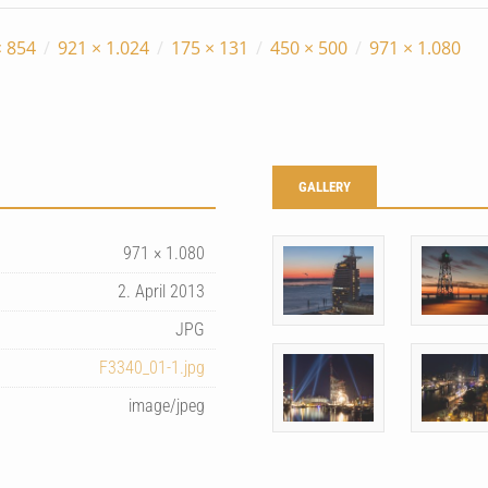
× 854
/
921 × 1.024
/
175 × 131
/
450 × 500
/
971 × 1.080
GALLERY
971 × 1.080
2. April 2013
JPG
F3340_01-1.jpg
image/jpeg