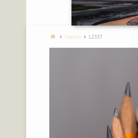
macros
L2337