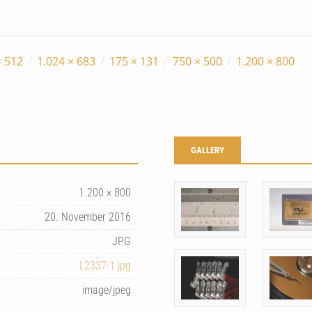
× 512
/
1.024 × 683
/
175 × 131
/
750 × 500
/
1.200 × 800
GALLERY
1.200 × 800
20. November 2016
JPG
L2337-1.jpg
image/jpeg