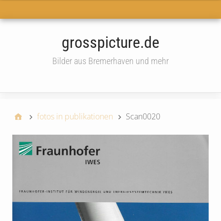
Haupt-Menü
grosspicture.de
Bilder aus Bremerhaven und mehr
widget
fotos in publikationen
Scan0020