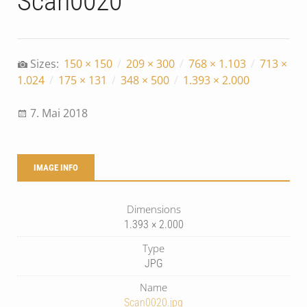
Scan0020
Sizes:
150 × 150
/
209 × 300
/
768 × 1.103
/
713 ×
1.024
/
175 × 131
/
348 × 500
/
1.393 × 2.000
7. Mai 2018
IMAGE INFO
Dimensions
1.393 × 2.000
Type
JPG
Name
Scan0020.jpg