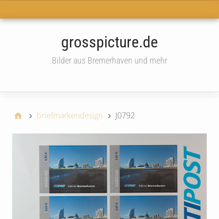
Haupt-Menü
grosspicture.de
Bilder aus Bremerhaven und mehr
widget
briefmarkendesign
J0792