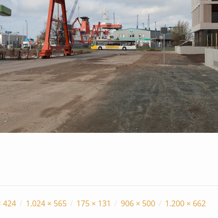
× 424
/
1.024 × 565
/
175 × 131
/
906 × 500
/
1.200 × 662