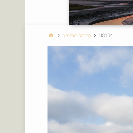
bremerhaven
H8104