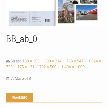
BB_ab_0
Sizes:
150 × 150
/
300 × 214
/
768 × 547
/
1.024 ×
729
/
175 × 131
/
702 × 500
/
1.404 × 1.000
7. Mai 2018
IMAGE INFO