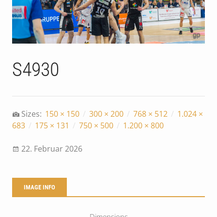
S4930
Sizes:
150 × 150
/
300 × 200
/
768 × 512
/
1.024 ×
683
/
175 × 131
/
750 × 500
/
1.200 × 800
22. Februar 2026
IMAGE INFO
Dimensions