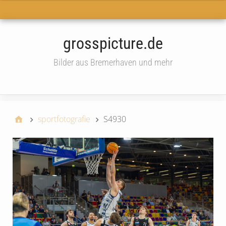
Haupt-Menü
grosspicture.de
Bilder aus Bremerhaven und mehr
widget
sportfotografie
S4930