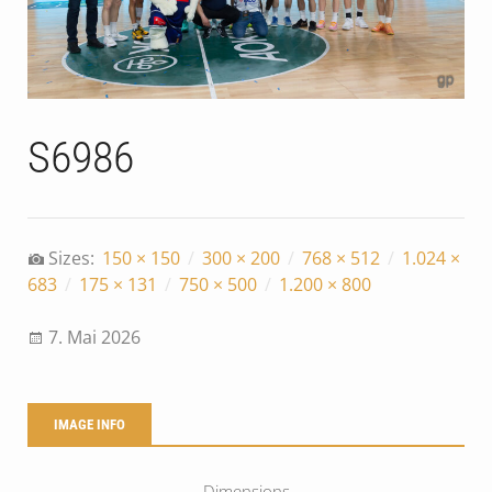
S6986
Sizes:
150 × 150
/
300 × 200
/
768 × 512
/
1.024 ×
683
/
175 × 131
/
750 × 500
/
1.200 × 800
7. Mai 2026
IMAGE INFO
Dimensions