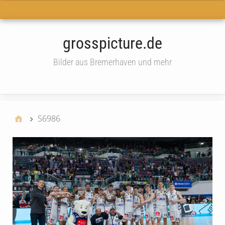
Haupt-Menü
grosspicture.de
Bilder aus Bremerhaven und mehr
widget
S6986