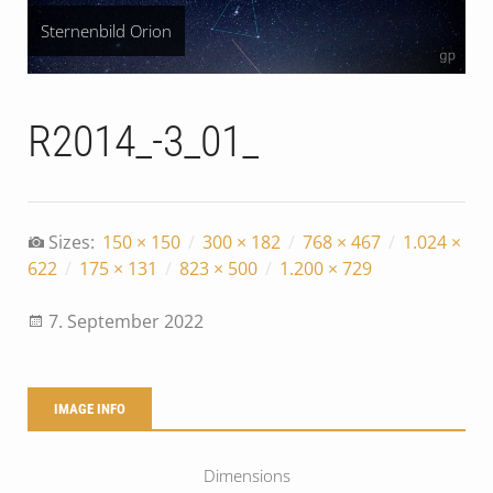
Sternenbild Orion
R2014_-3_01_
Sizes:
150 × 150
/
300 × 182
/
768 × 467
/
1.024 ×
622
/
175 × 131
/
823 × 500
/
1.200 × 729
7. September 2022
IMAGE INFO
Dimensions