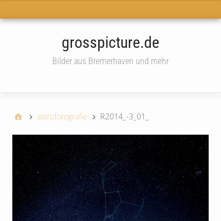
Haupt-Menü
grosspicture.de
Bilder aus Bremerhaven und mehr
widget
astrofotografie
R2014_-3_01_