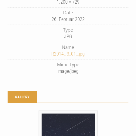
1.200 × 729
Date
26. Februar 2022
Type
JPG
Name
R2014_-3_01_.jpg
Mime Type
image/jpeg
GALLERY